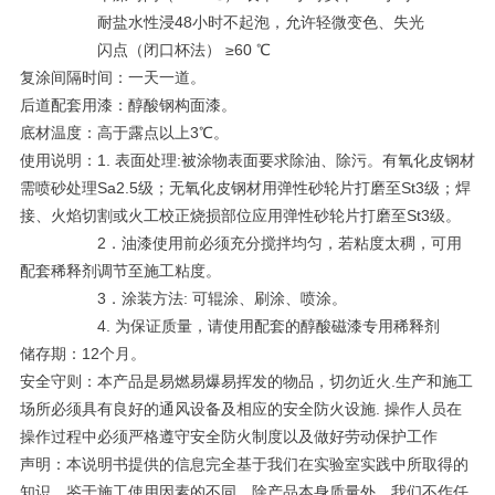
耐盐水性浸48小时不起泡，允许轻微变色、失光
闪点（闭口杯法） ≥60 ℃
复涂间隔时间：一天一道。
后道配套用漆：醇酸钢构面漆。
底材温度：高于露点以上3℃。
使用说明：1. 表面处理:被涂物表面要求除油、除污。有氧化皮钢材
需喷砂处理Sa2.5级；无氧化皮钢材用弹性砂轮片打磨至St3级；焊
接、火焰切割或火工校正烧损部位应用弹性砂轮片打磨至St3级。
2．油漆使用前必须充分搅拌均匀，若粘度太稠，可用
配套稀释剂调节至施工粘度。
3．涂装方法: 可辊涂、刷涂、喷涂。
4. 为保证质量，请使用配套的醇酸磁漆专用稀释剂
储存期：12个月。
安全守则：本产品是易燃易爆易挥发的物品，切勿近火.生产和施工
场所必须具有良好的通风设备及相应的安全防火设施. 操作人员在
操作过程中必须严格遵守安全防火制度以及做好劳动保护工作
声明：本说明书提供的信息完全基于我们在实验室实践中所取得的
知识，鉴于施工使用因素的不同，除产品本身质量外，我们不作任