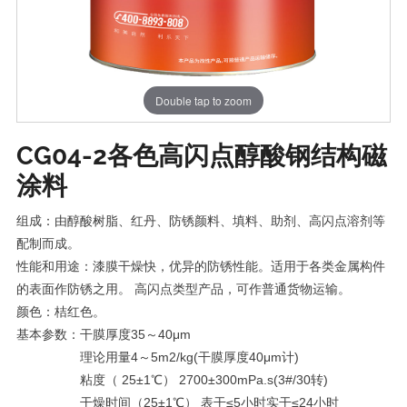
Double tap to zoom
CG04-2各色高闪点醇酸钢结构磁
涂料
组成：由醇酸树脂、红丹、防锈颜料、填料、助剂、高闪点溶剂等
配制而成。
性能和用途：漆膜干燥快，优异的防锈性能。适用于各类金属构件
的表面作防锈之用。 高闪点类型产品，可作普通货物运输。
颜色：桔红色。
基本参数：干膜厚度35～40μm
理论用量4～5m2/kg(干膜厚度40μm计)
粘度（ 25±1℃） 2700±300mPa.s(3#/30转)
干燥时间（25±1℃） 表干≤5小时实干≤24小时